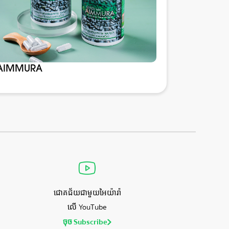
AIMMURA
ជោគជ័យជាមួយអៃយ៉ារ៉ា
លើ YouTube
ចុច Subscribe