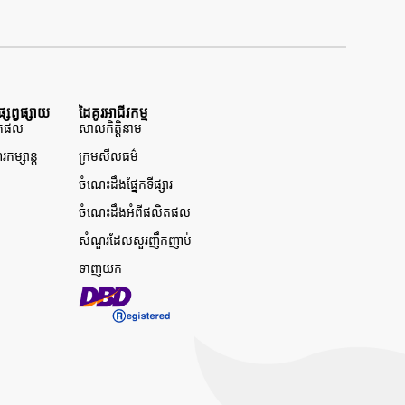
្សព្វផ្សាយ
ដៃគូរអាជីវកម្ម
លិតផល
សាលកិត្តិនាម
រកម្សាន្ត
ក្រមសីលធម៌
ចំណេះដឹងផ្នែកទីផ្សារ
ចំណេះដឹងអំពីផលិតផល
សំណួរដែលសួរញឹកញាប់
ទាញយក