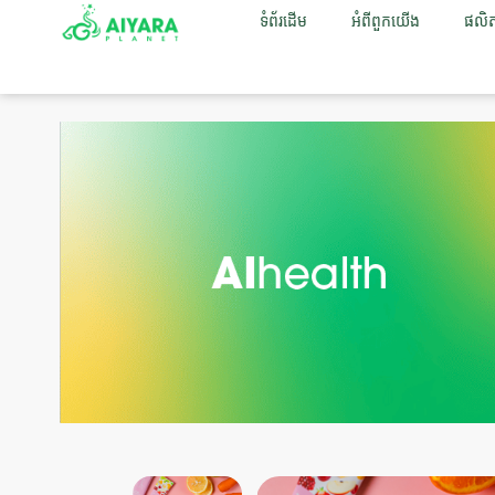
ទំព័រដើម
អំពីពួកយើង
ផលិ