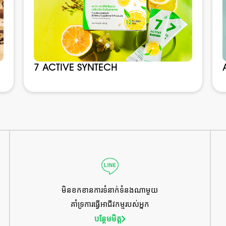
7 ACTIVE SYNTECH
មិនខកខានការទំនាក់ទំនងណាមួយ
គាំទ្រការធ្វើអាជីវកម្មរបស់អ្នក
បន្ថែមមិត្ត