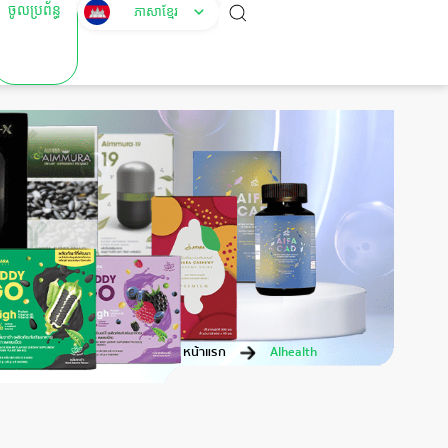
ចូលប្រព័ន្ធ
ភាសាខ្មែរ
หน้าแรก
AIhealth