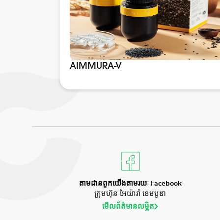
AIMMURA-V
តាមដានពួកយើងតាមរយៈ Facebook
ក្រុមហ៊ុន អៃយ៉ារ៉ា ខេមបូឌា
មើលព័ត៌មានលម្អិត