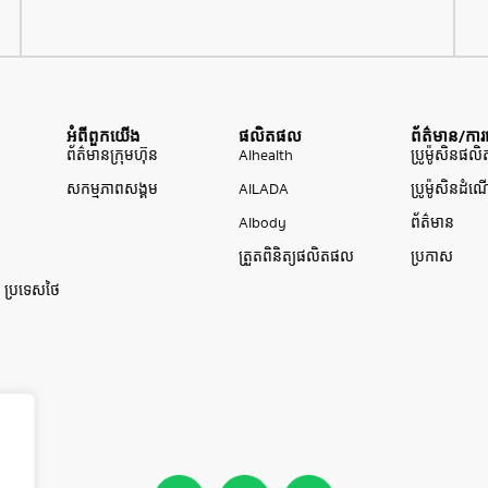
អំពីពួកយើង
ផលិតផល
ព័ត៌មាន/ការផ
ព័ត៌មានក្រុមហ៊ុន
AIhealth
ប្រូម៉ូសិនផ
សកម្មភាពសង្គម
AILADA
ប្រូម៉ូសិនដំណើ
AIbody
ព័ត៌មាន
ត្រួតពិនិត្យផលិតផល
ប្រកាស
0 ប្រទេសថៃ