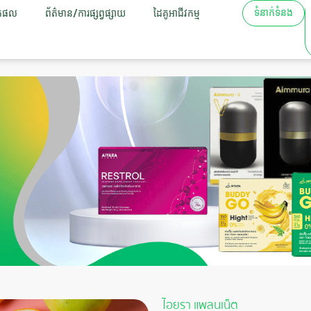
ទំនាក់ទំនង
តផល
ព័ត៌មាន/ការផ្សព្វផ្សាយ
ដៃគូអាជីវកម្ម
ไอยรา แพลนเน็ต