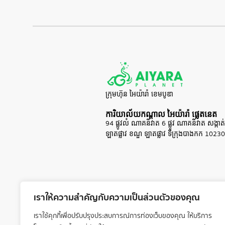
ក្រុមហ៊ុន អៃយ៉ារ៉ា ខេមបូឌា
ការិយាល័យកណ្ដាល អៃយ៉ារ៉ា​ ផ្លេតនេត
94 ផ្លូវលំ ណាគនិវាត 6 ផ្លូវ ណាគនិវាត សង្កាត់​
ឡាតផ្លាវ ខណ្ឌ ឡាតផ្លាវ ទីក្រុងបាងកក 1023
เราให้ความสำคัญกับความเป็นส่วนตัวของคุณ
เราใช้คุกกี้เพื่อปรับปรุงประสบการณ์การท่องเว็บของคุณ ให้บริการ