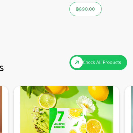
฿
890.00
Check All Products
s