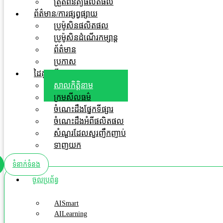
ត្រួតពិនិត្យផលិតផល
ព័ត៌មាន/ការផ្សព្វផ្សាយ
ប្រូម៉ូសិនផលិតផល
ប្រូម៉ូសិនដំណើរកម្សាន្ត
ព័ត៌មាន
ប្រកាស
ដៃគូអាជីវកម្ម
សាលកិត្តិនាម
ក្រមសីលធម៌
ចំណេះដឹងផ្នែកទីផ្សារ
ចំណេះដឹងអំពីផលិតផល
សំណួរដែលសួរញឹកញាប់
ទាញយក
ទំនាក់ទំនង
ចូលប្រព័ន្ធ
AISmart
AILearning