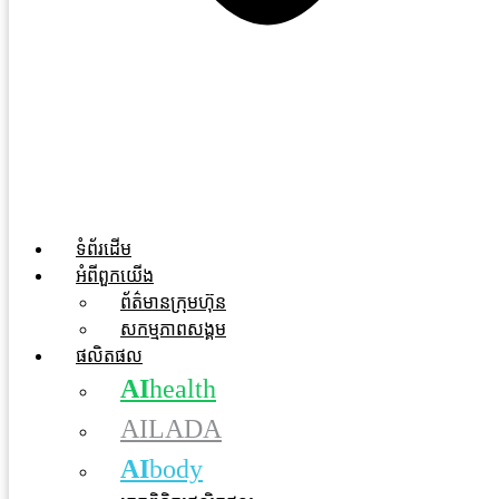
ទំព័រដើម
អំពីពួកយើង
ព័ត៌មានក្រុមហ៊ុន
សកម្មភាពសង្គម
ផលិតផល
AI
health
AILADA
AI
body