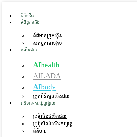
Skip
to
ទំព័រដើម
content
អំពីពួកយើង
ព័ត៌មានក្រុមហ៊ុន
សកម្មភាពសង្គម
ផលិតផល
AI
health
AILADA
AI
body
ត្រួតពិនិត្យផលិតផល
ព័ត៌មាន/ការផ្សព្វផ្សាយ
ប្រូម៉ូសិនផលិតផល
ប្រូម៉ូសិនដំណើរកម្សាន្ត
ព័ត៌មាន