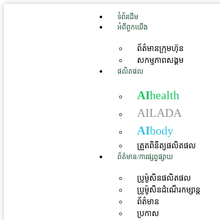
ទំព័រដើម
អំពីពួកយើង
ព័ត៌មានក្រុមហ៊ុន
សកម្មភាពសង្គម
ផលិតផល
AI
health
AILADA
AI
body
ត្រួតពិនិត្យផលិតផល
ព័ត៌មាន/ការផ្សព្វផ្សាយ
ប្រូម៉ូសិនផលិតផល
ប្រូម៉ូសិនដំណើរកម្សាន្ត
ព័ត៌មាន
ប្រកាស