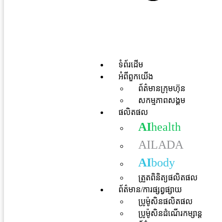
ទំព័រដើម
អំពីពួកយើង
ព័ត៌មានក្រុមហ៊ុន
សកម្មភាពសង្គម
ផលិតផល
AI
health
AILADA
AI
body
ត្រួតពិនិត្យផលិតផល
ព័ត៌មាន/ការផ្សព្វផ្សាយ
ប្រូម៉ូសិនផលិតផល
ប្រូម៉ូសិនដំណើរកម្សាន្ត