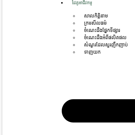
ដៃគូអាជីវកម្ម
សាលកិត្តិនាម
ក្រមសីលធម៌
ចំណេះដឹងផ្នែកទីផ្សារ
ចំណេះដឹងអំពីផលិតផល
សំណួរដែលសួរញឹកញាប់
ទាញយក