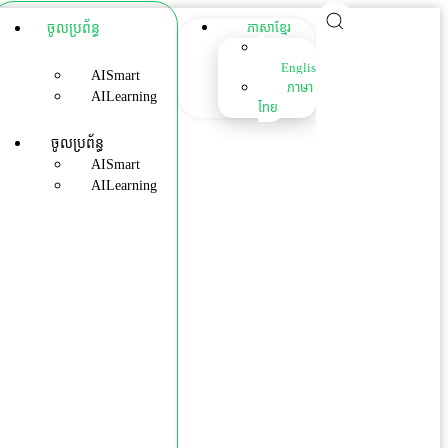
ចូលប្រព័ន្ធ
ភាសាខ្មែរ
English
AISmart
ภาษา
AILearning
ไทย
ចូលប្រព័ន្ធ
AISmart
AILearning