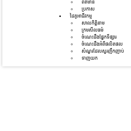
ព័ត៌មាន
ប្រកាស
ដៃគូអាជីវកម្ម
សាលកិត្តិនាម
ក្រមសីលធម៌
ចំណេះដឹងផ្នែកទីផ្សារ
ចំណេះដឹងអំពីផលិតផល
សំណួរដែលសួរញឹកញាប់
ទាញយក