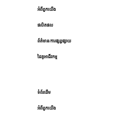
អំពីពួកយើង
ផលិតផល
ព័ត៌មាន/ការផ្សព្វផ្សាយ
ដៃគូអាជីវកម្ម
ទំព័រដើម
អំពីពួកយើង