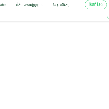
ទំនាក់ទំនង
តផល
ព័ត៌មាន/ការផ្សព្វផ្សាយ
ដៃគូអាជីវកម្ម