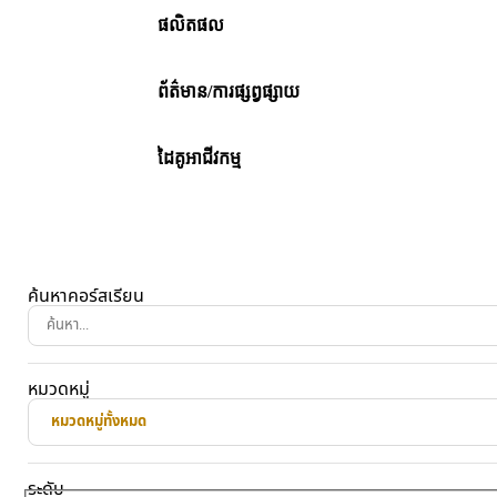
ផលិតផល
ព័ត៌មាន/ការផ្សព្វផ្សាយ
ដៃគូអាជីវកម្ម
ค้นหาคอร์สเรียน
หมวดหมู่
หมวดหมู่ทั้งหมด
ระดับ