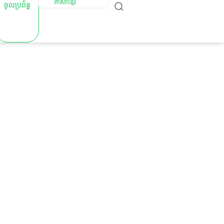
ភាសាខ្មែរ
ចូលប្រព័ន្ធ