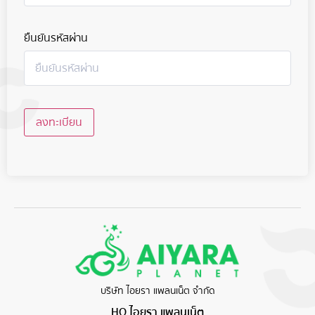
ยืนยันรหัสผ่าน
ลงทะเบียน
บริษัท ไอยรา แพลนเน็ต จำกัด
HQ ไอยรา แพลนเน็ต